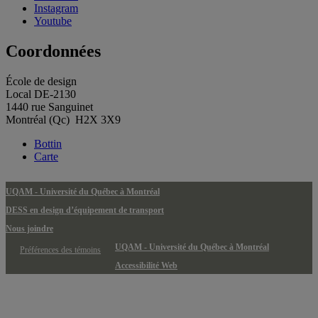
Instagram
Youtube
Coordonnées
École de design
Local DE-2130
1440 rue Sanguinet
Montréal (Qc) H2X 3X9
Bottin
Carte
UQAM - Université du Québec à Montréal
DESS en design d’équipement de transport
Nous joindre
UQAM - Université du Québec à Montréal
Préférences des témoins
Accessibilité Web