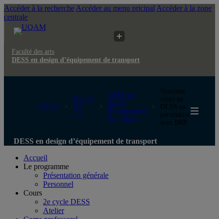
Accéder à la recherche
Accéder au menu pricipal
Accéder à la zone
centrale
Faculté des arts
DESS en design d’équipement de transport
Nouveau
DESS en
Faculté
cours au
design
UQAM
des
DESS en
d’équipement
arts
partenariat
de transport
avec BRP
DESS en design d’équipement de transport
Accueil
Le programme
Présentation générale
Personnel
Cours
2e cycle DESS
Atelier