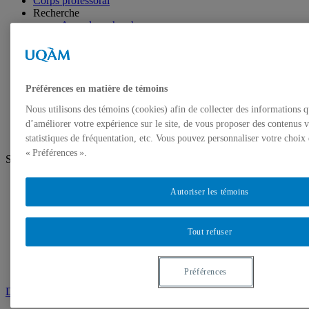
Corps professoral
Recherche
Axes de recherche
Unités de recherche
Mémoires et thèses
Publications
Événements
Événements
Préférences en matière de témoins
Distinctions
Nous utilisons des témoins (cookies) afin de collecter des informations 
Nous joindre
d’améliorer votre expérience sur le site, de vous proposer des contenus v
statistiques de fréquentation, etc. Vous pouvez personnaliser votre choix
« Préférences ».
Suivez-nous
Facebook
Autoriser les témoins
Instagram
Youtube
Futurs étudiants
Tout refuser
Étudiants
Diplômés
Projets DESS
Préférences
Demande d’admission