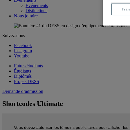
Événements
Événements
Préf
Distinctions
Nous joindre
Suivez-nous
Facebook
Instagram
Youtube
Futurs étudiants
Étudiants
Diplômés
Projets DESS
Demande d’admission
Shortcodes Ultimate
Vous devez autoriser les témoins publicitaires pour afficher le