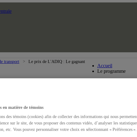
ntrale
DESS en desig
e transport
Le prix de L'ADIQ : Le gagnant
Accueil
Le programme
s en matière de témoins
ons des témoins (cookies) afin de collecter des informations qui nous permetten
ience sur le site, de vous proposer des contenus vidéo, d’analyser les statistique
on, etc. Vous pouvez personnaliser votre choix en sélectionnant « Préférences ».