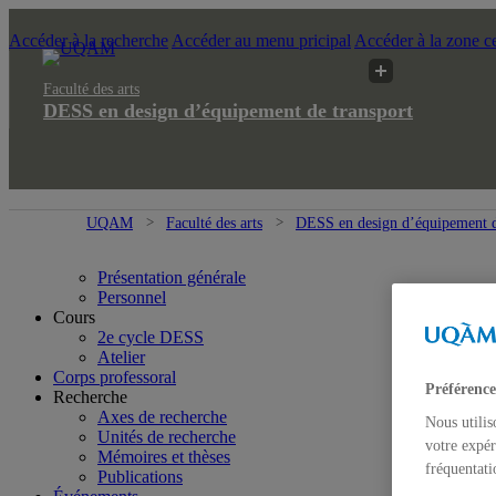
Accéder à la recherche
Accéder au menu pricipal
Accéder à la zone ce
Faculté des arts
DESS en design d’équipement de transport
UQAM
Faculté des arts
DESS en design d’équipement d
Présentation générale
Personnel
Cours
2e cycle DESS
Atelier
Corps professoral
Préférence
Recherche
Axes de recherche
Nous utilis
Unités de recherche
votre expér
Mémoires et thèses
fréquentati
Publications