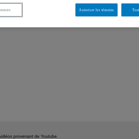
érences
Autoriser les témoins
Tout
s vidéos provenant de Youtube.