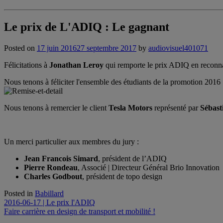
Le prix de L'ADIQ : Le gagnant
Posted on
17 juin 2016
27 septembre 2017
by
audiovisuel401071
Félicitations à
Jonathan Leroy
qui remporte le prix ADIQ en reconna
Nous tenons à féliciter l'ensemble des étudiants de la promotion 2016
Nous tenons à remercier le client
Tesla Motors
représenté par
Sébast
Un merci particulier aux membres du jury :
Jean Francois Simard
, président de l’ADIQ
Pierre Rondeau
, Associé | Directeur Général Brio Innovation
Charles Godbout
, président de topo design
Posted in
Babillard
Navigation
2016-06-17 | Le prix l'ADIQ
Faire carrière en design de transport et mobilité !
de