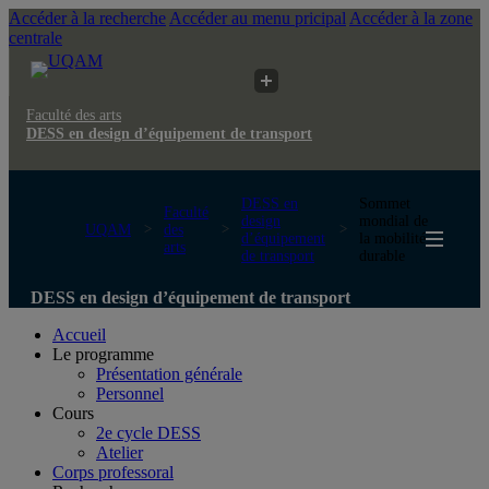
Accéder à la recherche
Accéder au menu pricipal
Accéder à la zone
centrale
Faculté des arts
DESS en design d’équipement de transport
DESS en
Sommet
Faculté
design
mondial de
UQAM
des
d’équipement
la mobilité
arts
de transport
durable
DESS en design d’équipement de transport
Accueil
Le programme
Présentation générale
Personnel
Cours
2e cycle DESS
Atelier
Corps professoral