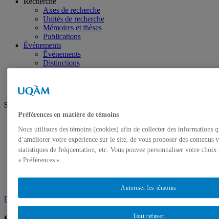
Recherche
Axes de recherche
Unités de recherche
Mémoires et thèses
Publications
Événements
Événements
Distinctions
Nous joindre
Suivez-nous
Préférences en matière de témoins
Facebook
Nous utilisons des témoins (cookies) afin de collecter des informations 
Instagram
Youtube
d’améliorer votre expérience sur le site, de vous proposer des contenus v
statistiques de fréquentation, etc. Vous pouvez personnaliser votre choix
Futurs étudiants
« Préférences ».
Étudiants
Diplômés
Projets DESS
Autoriser les témoins
Demande d’admission
Tout refuser