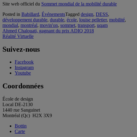
Site web officiel du
Sommet mondial de la mobilité durable
Posted in
Babillard
,
Événements
Tagged
design
,
DESS
,
développement durable
,
durable
,
école
,
louise pelletier
,
mobilité
,
mondial
,
montréal
,
movin'on
,
sommet
,
transport
,
uqam
Navigation
Ahmed Chalouati, gagnant du prix ADIQ 2018
Réalité Virtuelle
de
l'article
Suivez-nous
Facebook
Instagram
Youtube
Coordonnées
École de design
Local DE-2130
1440 rue Sanguinet
Montréal (Qc) H2X 3X9
Bottin
Carte