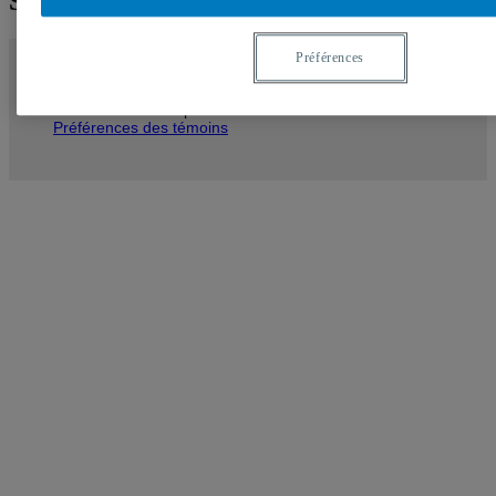
Shortcodes Ultimate
Préférences
Vous devez autoriser les témoins publicitaires pour
afficher les vidéos provenant de Youtube.
Préférences des témoins