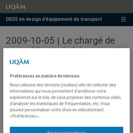
Accéder
Accéder
Accéder
à
au
à
la
menu
la
DESS en design d’équipement de transport
recherche
pricipal
zone
centrale
2009-10-05 | Le chargé de
cours Martin Aubé, gagnant
d'un prix au Red Dot Design
Award
Préférences en matière de témoins
Nous utilisons des témoins (cookies) afin de collecter des
informations qui nous permettent d’améliorer votre
Martin Aubé, chargé de cours au DESS en design
expérience sur le site, de vous proposer des contenus vidéo,
d'équipements de transport, président et designer de
d’analyser les statistiques de fréquentation, etc. Vous
L'Unité Créative inc., ainsi que Danny Higgins, président
pouvez personnaliser votre choix en sélectionnant
d'Higgins Motomobiles Inc., ont reçu le Red Dot Award,
« Préférences ».
Design Concept 2009 (mobility) pour le design de la
motomobile Energya.