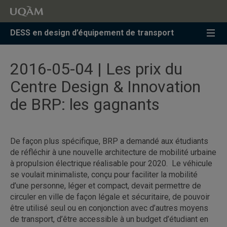
Accéder
Accéder
Accéder
à
au
à
la
menu
la
DESS en design d’équipement de transport
recherche
pricipal
zone
centrale
2016-05-04 | Les prix du
Centre Design & Innovation
de BRP: les gagnants
De façon plus spécifique, BRP a demandé aux étudiants
de réfléchir à une nouvelle architecture de mobilité urbaine
à propulsion électrique réalisable pour 2020. Le véhicule
se voulait minimaliste, conçu pour faciliter la mobilité
d’une personne, léger et compact, devait permettre de
circuler en ville de façon légale et sécuritaire, de pouvoir
être utilisé seul ou en conjonction avec d’autres moyens
de transport, d’être accessible à un budget d’étudiant en