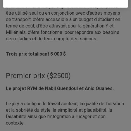
d’une personne, léger et compact, devait permettre de
circuler en ville de façon légale et sécuritaire, de pouvoir
être utilisé seul ou en conjonction avec d’autres moyens
de transport, d’être accessible à un budget d’étudiant en
terme de coût, d’être attrayant pour la génération Y et
Millénials, d’être fonctionnel pour répondre aux besoins
des citadins et de tenir compte des saisons.
Trois prix totalisant 5 000 $
Premier prix ($2500)
Le projet RYM de Nabil Guendoul et Anis Ouanes.
Le jury a souligné le travail soutenu, la qualité de l'idéation
et la sobriété du style, la simplicité et plausibilité, la
faisabilité ainsi que l'intégration à l'usager et son
contexte.