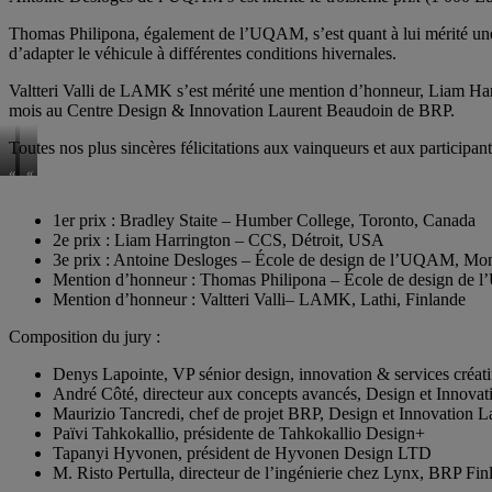
Thomas Philipona, également de l’UQAM, s’est quant à lui mérité une 
d’adapter le véhicule à différentes conditions hivernales.
Valtteri Valli de LAMK s’est mérité une mention d’honneur, Liam Harr
mois au Centre Design & Innovation Laurent Beaudoin de BRP.
Toutes nos plus sincères félicitations aux vainqueurs et aux participant
«
«
The
Pod
Rounster
»
1er prix : Bradley Staite – Humber College, Toronto, Canada
»
de
2e prix : Liam Harrington – CCS, Détroit, USA
d’Antoine
Thomas
Desloges
Philipona
3e prix : Antoine Desloges – École de design de l’UQAM, Mon
Mention d’honneur : Thomas Philipona – École de design de
Mention d’honneur : Valtteri Valli– LAMK, Lathi, Finlande
Composition du jury :
Denys Lapointe, VP sénior design, innovation & services créa
André Côté, directeur aux concepts avancés, Design et Innov
Maurizio Tancredi, chef de projet BRP, Design et Innovation
Païvi Tahkokallio, présidente de Tahkokallio Design+
Tapanyi Hyvonen, président de Hyvonen Design LTD
M. Risto Pertulla, directeur de l’ingénierie chez Lynx, BRP Fin