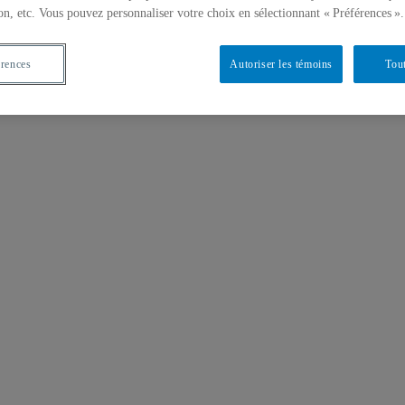
on, etc. Vous pouvez personnaliser votre choix en sélectionnant « Préférences ».
érences
Autoriser les témoins
Tout