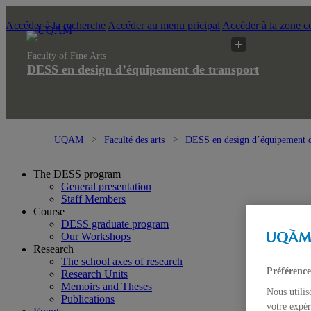
Accéder à la recherche
Accéder au menu pricipal
Accéder à la zone ce
Faculty of Fine Arts
DESS en design d’équipement de transport
UQAM
Faculté des arts
DESS en design d’équipement d
The DESS program
General presentation
Staff Members
Course
DESS graduate program
Our Workshops
Research
The school axes of research
Préférence
Research Units
Memoirs and Theses
Nous utilis
Publications
votre expér