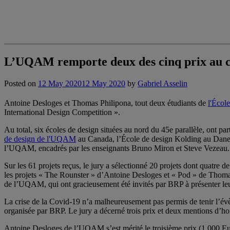
L’UQAM remporte deux des cinq prix au c
Posted on
12 May 2020
12 May 2020
by
Gabriel Asselin
Antoine Desloges et Thomas Philipona, tout deux étudiants de
l'Écol
International Design Competition ».
Au total, six écoles de design situées au nord du 45e parallèle, ont pa
de design de l'UQAM
au Canada, l’École de design Kolding au Danema
l’UQAM, encadrés par les enseignants Bruno Miron et Steve Vezeau.
Sur les 61 projets reçus, le jury a sélectionné 20 projets dont quatr
les projets « The Rounster » d’Antoine Desloges et « Pod » de Thom
de l’UQAM, qui ont gracieusement été invités par BRP à présenter leu
La crise de la Covid-19 n’a malheureusement pas permis de tenir l’évèn
organisée par BRP. Le jury a décerné trois prix et deux mentions d’ho
Antoine Desloges de l’UQAM s’est mérité le troisième prix (1 000 Euro