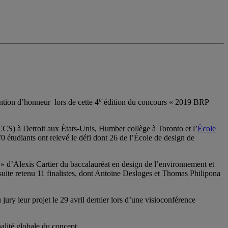
e
ntion d’honneur lors de cette 4
édition du concours « 2019 BRP
 (CCS) à Detroit aux États-Unis, Humber collège à Toronto et l’
École
étudiants ont relevé le défi dont 26 de l’École de design de
 » d’Alexis Cartier du baccalauréat en design de l’environnement et
a suite retenu 11 finalistes, dont Antoine Desloges et Thomas Philipona
ury leur projet le 29 avril dernier lors d’une visioconférence
alité globale du concept.