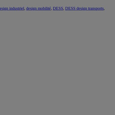
esign industriel
,
design mobilité
,
DESS
,
DESS design transports
,