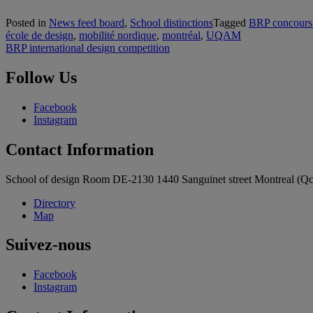
Posted in
News feed board
,
School distinctions
Tagged
BRP concours 
école de design
,
mobilité nordique
,
montréal
,
UQAM
Post
BRP international design competition
navigation
Follow Us
Facebook
Instagram
Contact Information
School of design Room DE-2130 1440 Sanguinet street Montreal (
Directory
Map
Suivez-nous
Facebook
Instagram