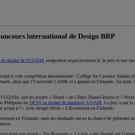
oncours international de Design BRP
e de design de l'UQAM
, remportent respectivement le 3e prix et une me
rticipé à cette compétition internationale : Collège for Creative Studies
rk, ainsi que l’Université LAMK et Lapland en Finlande. Au total, 70 
e de l’UQAM, soit les projets « Shard » de Cédric Hamel-Bruno et « Woöt
as Philipona du
DESS en design de transport, UQAM
. Le jury a par l
r projet à l’« Artic design Week » à Rovaniemi en Finlande.
ement en Finlande, mais les étudiants ont eu la chance de présenter au j
nneur.
s) pour son projet « The Rounster ». Le jury a été charmé par l’origin