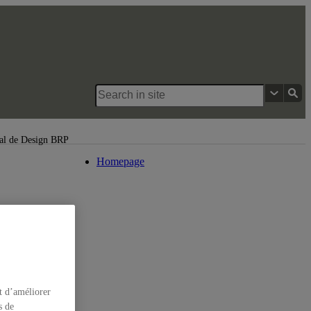
DESS en design d’équipement de
transport
nal de Design BRP
Homepage
t d’améliorer
s de