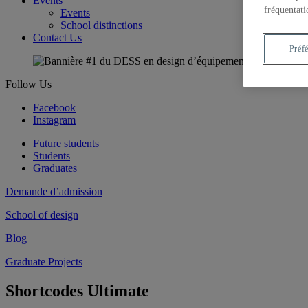
Events
fréquentati
Events
School distinctions
Contact Us
Préf
Follow Us
Facebook
Instagram
Future students
Students
Graduates
Demande d’admission
School of design
Blog
Graduate Projects
Shortcodes Ultimate