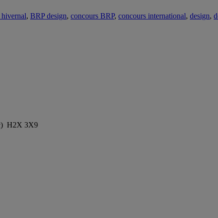
hivernal
,
BRP design
,
concours BRP
,
concours international
,
design
,
d
Qc) H2X 3X9