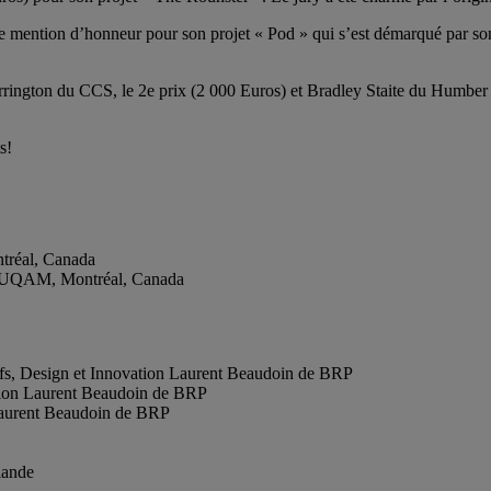
mention d’honneur pour son projet « Pod » qui s’est démarqué par son o
ington du CCS, le 2e prix (2 000 Euros) et Bradley Staite du Humber Co
s!
tréal, Canada
 l’UQAM, Montréal, Canada
tifs, Design et Innovation Laurent Beaudoin de BRP
ation Laurent Beaudoin de BRP
 Laurent Beaudoin de BRP
lande