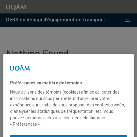
Accéder
Accéder
Accéder
à
au
à
la
menu
la
DESS en design d’équipement de transport
recherche
pricipal
zone
centrale
Nothing Found
It seems we can’t find what you’re looking for. Perhaps
Préférences en matière de témoins
searching can help.
Nous utilisons des témoins (cookies) afin de collecter des
informations qui nous permettent d’améliorer votre
expérience sur le site, de vous proposer des contenus vidéo,
d’analyser les statistiques de fréquentation, etc. Vous
Search in site
pouvez personnaliser votre choix en sélectionnant
« Préférences ».
Search in uqam.ca