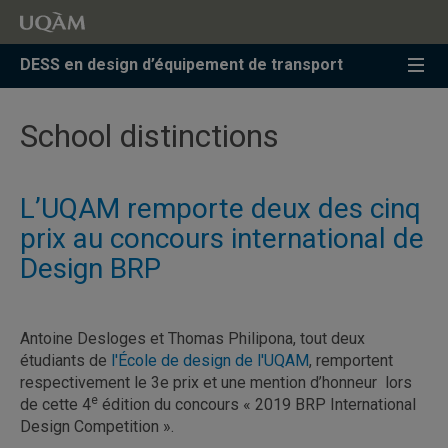
Accéder
Accéder
Accéder
à
au
à
la
menu
la
DESS en design d’équipement de transport
recherche
pricipal
zone
centrale
School distinctions
L’UQAM remporte deux des cinq
prix au concours international de
Design BRP
Antoine Desloges et Thomas Philipona, tout deux
étudiants de
l'École de design de l'UQAM
, remportent
respectivement le 3e prix et une mention d’honneur lors
e
de cette 4
édition du concours « 2019 BRP International
Design Competition ».