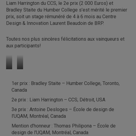
Liam Harrington du CCS, le 2e prix (2 000 Euros) et
Bradley Staite du Humber College s’est mérité le premier
prix, soit un stage rémunéré de 4 à 6 mois au Centre
Design & Innovation Laurent Beaudoin de BRP.
Toutes nos plus sincères félicitations aux vainqueurs et
aux participants!
«
«
The
Pod
1er prix : Bradley Staite – Humber College, Toronto,
Rounster
»
Canada
»
de
d’Antoine
Thomas
2e prix : Liam Harrington – CCS, Détroit, USA
Desloges
Philipona
3e prix : Antoine Desloges – École de design de
l’UQAM, Montréal, Canada
Mention d’honneur : Thomas Philipona – École de
design de l’UQAM, Montréal, Canada