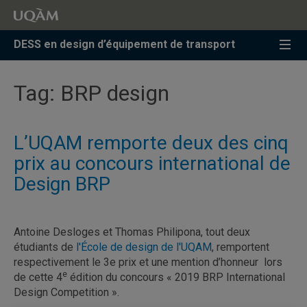
Accéder
Accéder
Accéder
à
au
à
la
menu
la
DESS en design d’équipement de transport
recherche
pricipal
zone
centrale
Tag:
BRP design
L’UQAM remporte deux des cinq
prix au concours international de
Design BRP
Antoine Desloges et Thomas Philipona, tout deux
étudiants de
l'École de design de l'UQAM
, remportent
respectivement le 3e prix et une mention d’honneur lors
e
de cette 4
édition du concours « 2019 BRP International
Design Competition ».