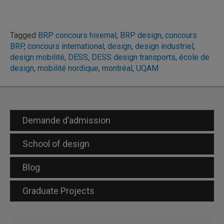
Tagged
BRP concours hivernal
,
BRP design
,
concours
BRP
,
concours international
,
design
,
design industriel
,
design mobilité
,
DESS
,
DESS design transports
,
école de
design
,
mobilité nordique
,
montréal
,
UQAM
Demande d’admission
School of design
Blog
Graduate Projects