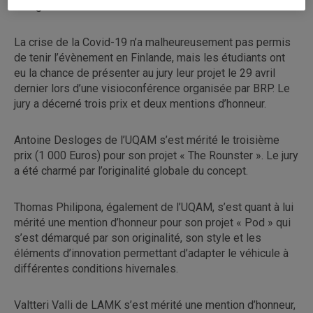
design Week » à Rovaniemi en Finlande.
La crise de la Covid-19 n’a malheureusement pas permis
de tenir l’évènement en Finlande, mais les étudiants ont
eu la chance de présenter au jury leur projet le 29 avril
dernier lors d’une visioconférence organisée par BRP. Le
jury a décerné trois prix et deux mentions d’honneur.
Antoine Desloges de l’UQAM s’est mérité le troisième
prix (1 000 Euros) pour son projet « The Rounster ». Le jury
a été charmé par l’originalité globale du concept.
Thomas Philipona, également de l’UQAM, s’est quant à lui
mérité une mention d’honneur pour son projet « Pod » qui
s’est démarqué par son originalité, son style et les
éléments d’innovation permettant d’adapter le véhicule à
différentes conditions hivernales.
Valtteri Valli de LAMK s’est mérité une mention d’honneur,