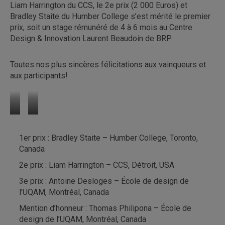
Liam Harrington du CCS, le 2e prix (2 000 Euros) et
Bradley Staite du Humber College s’est mérité le premier
prix, soit un stage rémunéré de 4 à 6 mois au Centre
Design & Innovation Laurent Beaudoin de BRP.
Toutes nos plus sincères félicitations aux vainqueurs et
aux participants!
«
«
The
Pod
1er prix : Bradley Staite – Humber College, Toronto,
Rounster
»
Canada
»
de
d’Antoine
Thomas
2e prix : Liam Harrington – CCS, Détroit, USA
Desloges
Philipona
3e prix : Antoine Desloges – École de design de
l’UQAM, Montréal, Canada
Mention d’honneur : Thomas Philipona – École de
design de l’UQAM, Montréal, Canada