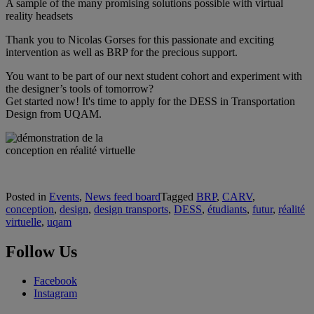
A sample of the many promising solutions possible with virtual
reality headsets
Thank you to Nicolas Gorses for this passionate and exciting
intervention as well as BRP for the precious support.
You want to be part of our next student cohort and experiment with
the designer’s tools of tomorrow?
Get started now! It's time to apply for the DESS in Transportation
Design from UQAM.
Posted in
Events
,
News feed board
Tagged
BRP
,
CARV
,
conception
,
design
,
design transports
,
DESS
,
étudiants
,
futur
,
réalité
virtuelle
,
uqam
Follow Us
Facebook
Instagram