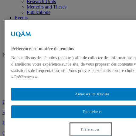
Research Units
Memoirs and Theses
Publications
Events
Events
School distinctions
Contact Us
Préférences en matière de témoins
Follow Us
Nous utilisons des témoins (cookies) afin de collecter des informations 
d’améliorer votre expérience sur le site, de vous proposer des contenus v
Facebook
Instagram
statistiques de fréquentation, etc. Vous pouvez personnaliser votre choix
« Préférences ».
Future students
Students
Graduates
Autoriser les témoins
Demande d’admission
Tout refuser
School of design
Blog
Préférences
Graduate Projects