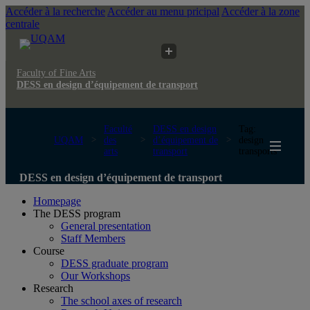
Accéder à la recherche
Accéder au menu pricipal
Accéder à la zone
centrale
Faculty of Fine Arts
DESS en design d’équipement de transport
Faculté
DESS en design
Tag:
UQAM
des
d’équipement de
design
arts
transport
transports
DESS en design d’équipement de transport
Homepage
The DESS program
General presentation
Staff Members
Course
DESS graduate program
Our Workshops
Research
The school axes of research