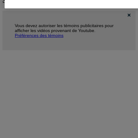
Shortcodes Ultimate
Vous devez autoriser les témoins publicitaires pour
afficher les vidéos provenant de Youtube.
Préférences des témoins