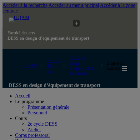
Accéder à la recherche
Accéder au menu pricipal
Accéder à la zone
centrale
Faculté des arts
DESS en design d’équipement de transport
DESS en
Faculté
design
Étiquette :
UQAM
des
d’équipement
lauréats
arts
de transport
DESS en design d’équipement de transport
Accueil
Le programme
Présentation générale
Personnel
Cours
2e cycle DESS
Atelier
Corps professoral