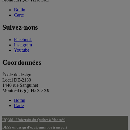
Bottin
Carte
Suivez-nous
Facebook
Instagram
Youtube
Coordonnées
École de design
Local DE-2130
1440 rue Sanguinet
Montréal (Qc) H2X 3X9
Bottin
Carte
UQAM - Université du Québec à Montréal
DESS en design d’équipement de transport