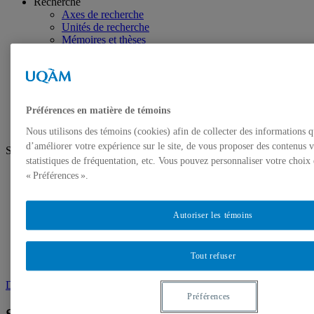
Recherche
Axes de recherche
Unités de recherche
Mémoires et thèses
Publications
Événements
Événements
Distinctions
Nous joindre
Préférences en matière de témoins
Nous utilisons des témoins (cookies) afin de collecter des informations 
d’améliorer votre expérience sur le site, de vous proposer des contenus v
Suivez-nous
statistiques de fréquentation, etc. Vous pouvez personnaliser votre choix
Facebook
« Préférences ».
Instagram
Youtube
Autoriser les témoins
Futurs étudiants
Étudiants
Diplômés
Tout refuser
Projets DESS
Demande d’admission
Préférences