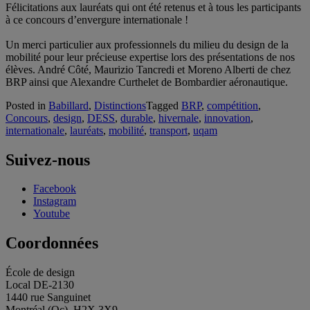
Félicitations aux lauréats qui ont été retenus et à tous les participants
à ce concours d’envergure internationale !
Un merci particulier aux professionnels du milieu du design de la
mobilité pour leur précieuse expertise lors des présentations de nos
élèves. André Côté, Maurizio Tancredi et Moreno Alberti de chez
BRP ainsi que Alexandre Curthelet de Bombardier aéronautique.
Posted in
Babillard
,
Distinctions
Tagged
BRP
,
compétition
,
Concours
,
design
,
DESS
,
durable
,
hivernale
,
innovation
,
internationale
,
lauréats
,
mobilité
,
transport
,
uqam
Suivez-nous
Facebook
Instagram
Youtube
Coordonnées
École de design
Local DE-2130
1440 rue Sanguinet
Montréal (Qc) H2X 3X9