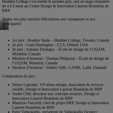
Humber College s’est mérité le premier prix, soit un stage rémunéré
de 4 à 6 mois au Centre Design & Innovation Laurent Beaudoin de
BRP.
Toutes nos plus sincères félicitations aux vainqueurs et aux
participants!
«
«
The
Pod
Rounster
»
1er prix : Bradley Staite – Humber College, Toronto, Canada
»
de
2e prix : Liam Harrington – CCS, Détroit, USA
d’Antoine
Thomas
Desloges
Philipona
3e prix : Antoine Desloges – École de design de l’UQAM,
Montréal, Canada
Mention d’honneur : Thomas Philipona – École de design de
l’UQAM, Montréal, Canada
Mention d’honneur : Valtteri Valli– LAMK, Lathi, Finlande
Composition du jury :
Denys Lapointe, VP sénior design, innovation & services
créatifs, Design et Innovation Laurent Beaudoin de BRP
André Côté, directeur aux concepts avancés, Design et
Innovation Laurent Beaudoin de BRP
Maurizio Tancredi, chef de projet BRP, Design et Innovation
Laurent Beaudoin de BRP
Païvi Tahkokallio, présidente de Tahkokallio Design+