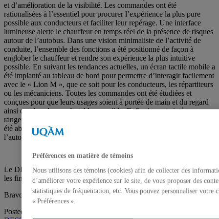
et d’amélioration de la visibilité. Les commandes ont été
rationalisées à l’essentiel pour procurer l’expérience la plus pure
possible aux conducteurs et faciliter leur repérage. Une interface
lumineuse alerte le chauffeur en temps réel de la présence de risques
autour de l’autobus. Dans une vision minimaliste de l’activité de
conduite, l’ensemble des fonctions a été positionné de façon à
englober le chauffeur et rendre son expérience la plus intuitive
possible. En suivant les tendances actuelles, un écran tactile mobile a
été implanté au tableau de bord pour permettre d’interagir facilement
avec le « Lion M », que ce soit pour les conducteurs, les répartiteurs
ou les mécaniciens. Toutes les commandes ont été étudiées et
conçues pour que leurs usages soient à portée de main et du regard
ainsi que les plus confortables possible. Enfin, le poste intègre un
rangement qui répond aux besoins spécifiques des chauffeurs et a
été abaissé pour offrir au conducteur une vision optimale devant
l’autobus.
Préférences en matière de témoins
Le DESS en design d’équipement de transport tient à féliciter tous
Nous utilisons des témoins (cookies) afin de collecter des informat
les finissants de cette année exceptionnelle.
d’améliorer votre expérience sur le site, de vous proposer des conte
statistiques de fréquentation, etc. Vous pouvez personnaliser votre 
Bravo à tous !
« Préférences ».
Posted in
Babillard
,
Distinctions
Tagged
ADIQ
,
autobus
,
design
,