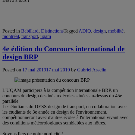
Bravo à tous !
Posted in
Babillard
,
Distinctions
Tagged
ADIQ
,
design
,
mobilité
,
montréal
,
transport
,
uqam
4e édition du Concours international de
design BRP
Posted on
17 mai 2019
17 mai 2019
by
Gabriel Asselin
L'UQAM participera à la compétition internationale BRP, un
concours de design destiné aux écoles situées au-dessus du 45e
parallèle.
Les étudiants du DESS design de transport, en collaboration avec
les étudiants de 3e année en design de l'environnement,
compétitionneront avec d'autres écoles à l'international vivant avec
des conditions météorologiques semblables aux nôtres.
Soyons fiers de notre nordicité !