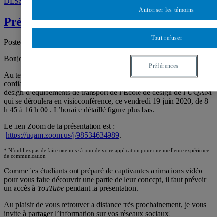
DESS
,
école de design
,
Lion M
,
mobilité
,
montréal
,
transport
,
uqam
Autoriser les témoins
Présentation des finissants -cohorte 2020
Tout refuser
Posted on
16 juin 2020
16 juin 2020
by
Gabriel Asselin
Bonjour à tous,
Préférences
Au terme d’une année académique sans précédent, vous êtes
cordialement invités à la présentation des finissants du DESS en
design d’équipements de transport de l’École de design de l’UQAM
qui se déroulera en visioconférence, ce vendredi 19 juin 2020, de 8
h 45 à 16 h 00 . L’horaire détaillé figure plus bas.
Le lien Zoom de la présentation est :
https://uqam.zoom.us/j/98534634989
.
* N’oubliez pas de faire une mise à jour de votre application pour une meilleure expérience
de communication.
Comme les étudiants ont préparé de captivantes animations vidéo
pour vous faire découvrir une partie de leur concept, il faut prévoir
un accès à
YouTube
pendant la présentation.
Au plaisir de vous retrouver à distance très prochainement, je vous
invite à partager l’information sur vos réseaux sociaux!