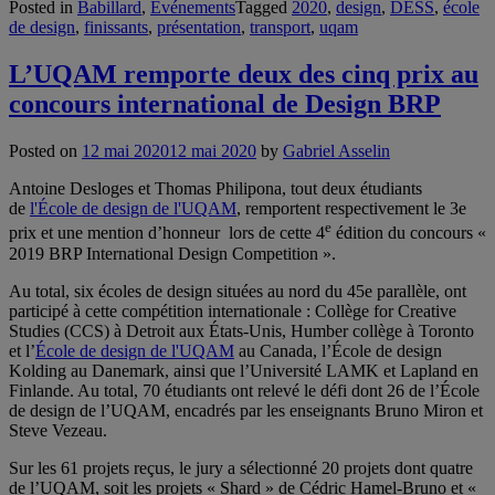
Posted in
Babillard
,
Événements
Tagged
2020
,
design
,
DESS
,
école
de design
,
finissants
,
présentation
,
transport
,
uqam
L’UQAM remporte deux des cinq prix au
concours international de Design BRP
Posted on
12 mai 2020
12 mai 2020
by
Gabriel Asselin
Antoine Desloges et Thomas Philipona, tout deux étudiants
de
l'École de design de l'UQAM
, remportent respectivement le 3e
e
prix et une mention d’honneur lors de cette 4
édition du concours «
2019 BRP International Design Competition ».
Au total, six écoles de design situées au nord du 45e parallèle, ont
participé à cette compétition internationale : Collège for Creative
Studies (CCS) à Detroit aux États-Unis, Humber collège à Toronto
et l’
École de design de l'UQAM
au Canada, l’École de design
Kolding au Danemark, ainsi que l’Université LAMK et Lapland en
Finlande. Au total, 70 étudiants ont relevé le défi dont 26 de l’École
de design de l’UQAM, encadrés par les enseignants Bruno Miron et
Steve Vezeau.
Sur les 61 projets reçus, le jury a sélectionné 20 projets dont quatre
de l’UQAM, soit les projets « Shard » de Cédric Hamel-Bruno et «