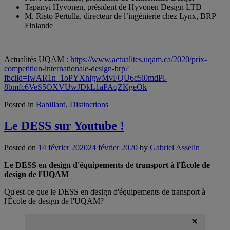
Tapanyi Hyvonen, président de Hyvonen Design LTD
M. Risto Pertulla, directeur de l’ingénierie chez Lynx, BRP
Finlande
Actualités UQAM :
https://www.actualites.uqam.ca/2020/prix-
competition-internationale-design-brp?
fbclid=IwAR1n_1oPYXhlgwMvFQU6c5i0mdPl-
8bmfc6VeS5OXVUwJDkL1aPAqZKgeOk
Posted in
Babillard
,
Distinctions
Le DESS sur Youtube !
Posted on
14 février 2020
24 février 2020
by
Gabriel Asselin
Le DESS en design d'équipements de transport à l'École de
design de l'UQAM
Qu'est-ce que le DESS en design d'équipements de transport à
l'École de design de l'UQAM?