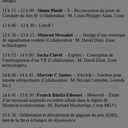
design)
11 h 15 – 12 h 00 :
Simon Plault
– X -
Reconception du poste de
Conduite du lion M
(collaboration : M. Louis-Philippe Alain, Lion)
12 h 00 – 12 h 30 : Lunch !
12 h 30 – 13 h 15 :
Mourad Messahel
–
– Design d’une remorque
de signalisation routière (Collaboration : M. David Dion, Zone
technologies)
13 h 15 - 14 h 00 :
Sacha Clavel
-
Explore
- Conception de
l’aménagement d’un VR (Collaboration : M. David Dion, Zone
technologies)
14 h 00 - 14 h 45 :
Marcelo C Santos
-
Electrip
- Autobus pour
navette aéroportuaire (Collaboration : M. Nicolas Letendre, Letenda
Inc.)
14 h 45 - 15 h 30 :
Franck Bindzi-Elleouet
-
Monorail
-
Étude
d’un monorail suspendu en milieu urbain dans la région de
Montréal (collaboration : M. Richard Moufarrège, Coop MGV)
15 h 30 : Délibération et dévoilement du gagnant du prix ADIQ,
mot de la fin et échanges de réjouissance