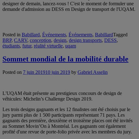
designer de demain, lancez-vous ! C'est le moment de formuler une
demande d'admission au DESS en Design de transport de l'UQAM.
Posted in
Babillard
,
Événements
,
Événements
,
Babillard
Tagged
BRP
,
CARV
,
conception
,
design
,
design transports
,
DESS
,
étudiants
,
futur
,
réalité virtuelle
,
uqam
Sommet mondial de la mobilité durable
Posted on
7 juin 2019
10 juin 2019
by
Gabriel Asselin
L'UQAM était présente au prestigieux concours de design de
véhicules: Michelin’s Challenge Design 2019.
Les trois designs gagnants et les 12 finalistes ont été choisis par le
jury parmi plus de 1 500 participants représentant 71 pays. Les
gagnants des première, deuxième et troisième places ont été invités
au Sommet Movin’On à Montréal. Les gagnants ont également
profité d'une revue de porte-folio privée avec les membres du jury.