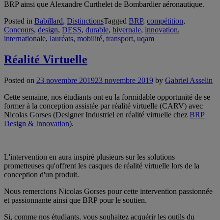
BRP ainsi que Alexandre Curthelet de Bombardier aéronautique.
Posted in
Babillard
,
Distinctions
Tagged
BRP
,
compétition
,
Concours
,
design
,
DESS
,
durable
,
hivernale
,
innovation
,
internationale
,
lauréats
,
mobilité
,
transport
,
uqam
Réalité Virtuelle
Posted on
23 novembre 2019
23 novembre 2019
by
Gabriel Asselin
Cette semaine, nos étudiants ont eu la formidable opportunité de se
former à la conception assistée par réalité virtuelle (CARV) avec
Nicolas Gorses (Designer Industriel en réalité virtuelle chez
BRP
Design & Innovation
).
L'intervention en aura inspiré plusieurs sur les solutions
prometteuses qu'offrent les casques de réalité virtuelle lors de la
conception d'un produit.
Nous remercions Nicolas Gorses pour cette intervention passionnée
et passionnante ainsi que BRP pour le soutien.
Si, comme nos étudiants, vous souhaitez acquérir les outils du